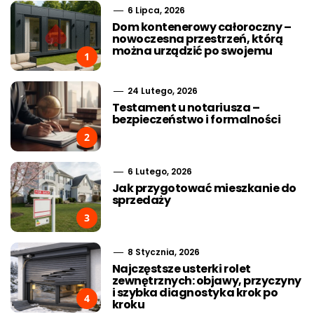
6 Lipca, 2026
Dom kontenerowy całoroczny –
nowoczesna przestrzeń, którą
można urządzić po swojemu
1
24 Lutego, 2026
Testament u notariusza –
bezpieczeństwo i formalności
2
6 Lutego, 2026
Jak przygotować mieszkanie do
sprzedaży
3
8 Stycznia, 2026
Najczęstsze usterki rolet
zewnętrznych: objawy, przyczyny
i szybka diagnostyka krok po
4
kroku