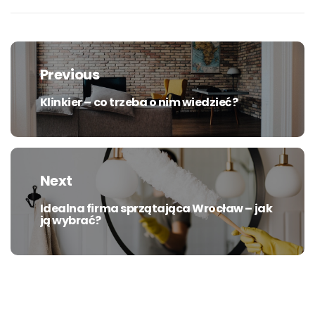
Nawigacja
wpisu
Previous
Klinkier – co trzeba o nim wiedzieć?
Previous
post:
Next
Idealna firma sprzątająca Wrocław – jak
Next
ją wybrać?
post: