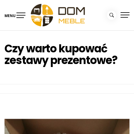
Skip
to
MENU
content
Portal Dom i Ogród –
Meble dla domu
kolekcjemebli.pl
Czy warto kupować
zestawy prezentowe?