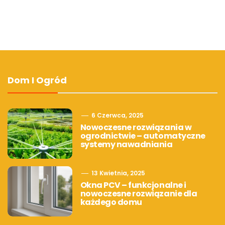
Dom I Ogród
6 Czerwca, 2025
Nowoczesne rozwiązania w
ogrodnictwie – automatyczne
systemy nawadniania
13 Kwietnia, 2025
Okna PCV – funkcjonalne i
nowoczesne rozwiązanie dla
każdego domu