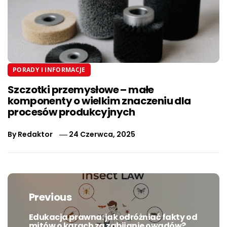
PORADY I INFORMACJE
Szczotki przemysłowe – małe
komponenty o wielkim znaczeniu dla
procesów produkcyjnych
By
Redaktor
24 Czerwca, 2025
Nawigacja
wpisu
Previous
Edukacja prawna: jak odróżniać fakty od
Previous
mitów o karach za zabijanie owadów?