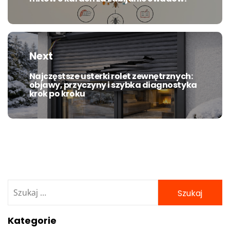
post:
Next
Najczęstsze usterki rolet zewnętrznych:
Next
objawy, przyczyny i szybka diagnostyka
post:
krok po kroku
Szukaj:
Kategorie