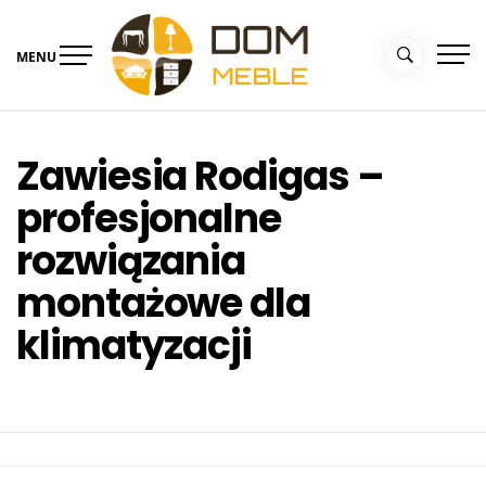
Skip
to
MENU
content
Portal Dom i Ogród –
Meble dla domu
kolekcjemebli.pl
Zawiesia Rodigas –
profesjonalne
rozwiązania
montażowe dla
klimatyzacji