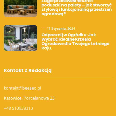
Żagle przeciwsłoneczne i
poduszki na palety – jak stworzyć
stylową i funkcjonalną przestrzeń
ogrodową?
17 Stycznia, 2024
Odpocznij w Ogródku: Jak
Wybrać Idealne Krzesła
Ogrodowe dla Twojego Letniego
Raju.
Kontakt Z Redakcją
kontakt@beeseo.pl
Katowice, Porcelanowa 23
+48 510938313