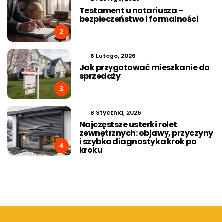
Testament u notariusza –
bezpieczeństwo i formalności
2
6 Lutego, 2026
Jak przygotować mieszkanie do
sprzedaży
3
8 Stycznia, 2026
Najczęstsze usterki rolet
zewnętrznych: objawy, przyczyny
i szybka diagnostyka krok po
4
kroku