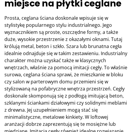
miejsce na płytki ceglane
Prosta, ceglana ściana doskonale wpisuje się w
stylistykę popularnego stylu industrialnego. Jego
wyznacznikiem są proste, oszczędne formy, a także
duże, wysokie przestrzenie z okazałymi oknami. Tutaj
królują metal, beton i szkło. Szara lub brunatna cegła
idealnie odnajduje się w takim zestawieniu. Industrialny
charakter można uzyskać także w klasycznych
wnętrzach, właśnie za pomocą imitacji cegły. To właśnie
surowa, ceglana ściana sprawi, że mieszkanie w bloku
czy salon w parterowym domu przemieni się w
stylizowaną na pofabryczne wnętrza przestrzeń. Cegły
doskonale skomponują się z podłogą imitującą beton,
szklanymi ściankami działowymi czy solidnymi meblami
z drewna. Jej uzupełnieniem mogą stać się
minimalistyczne, metalowe kinkiety. W loftowej
aranżacji dobrze zaprezentują się te mosiężne lub
miedziane. Imitacja cegły również idealne rozwiązanie