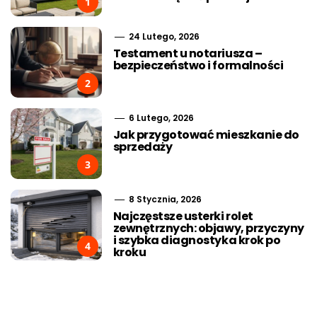
1
24 Lutego, 2026
Testament u notariusza –
bezpieczeństwo i formalności
2
6 Lutego, 2026
Jak przygotować mieszkanie do
sprzedaży
3
8 Stycznia, 2026
Najczęstsze usterki rolet
zewnętrznych: objawy, przyczyny
i szybka diagnostyka krok po
4
kroku