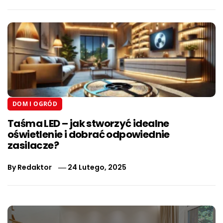
DOM I OGRÓD
Taśma LED – jak stworzyć idealne
oświetlenie i dobrać odpowiednie
zasilacze?
By
Redaktor
24 Lutego, 2025
Nawigacja
wpisu