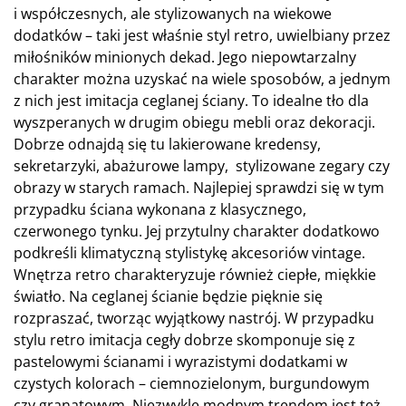
i współczesnych, ale stylizowanych na wiekowe
dodatków – taki jest właśnie styl retro, uwielbiany przez
miłośników minionych dekad. Jego niepowtarzalny
charakter można uzyskać na wiele sposobów, a jednym
z nich jest imitacja ceglanej ściany. To idealne tło dla
wyszperanych w drugim obiegu mebli oraz dekoracji.
Dobrze odnajdą się tu lakierowane kredensy,
sekretarzyki, abażurowe lampy, stylizowane zegary czy
obrazy w starych ramach. Najlepiej sprawdzi się w tym
przypadku ściana wykonana z klasycznego,
czerwonego tynku. Jej przytulny charakter dodatkowo
podkreśli klimatyczną stylistykę akcesoriów vintage.
Wnętrza retro charakteryzuje również ciepłe, miękkie
światło. Na ceglanej ścianie będzie pięknie się
rozpraszać, tworząc wyjątkowy nastrój. W przypadku
stylu retro imitacja cegły dobrze skomponuje się z
pastelowymi ścianami i wyrazistymi dodatkami w
czystych kolorach – ciemnozielonym, burgundowym
czy granatowym. Niezwykle modnym trendem jest też