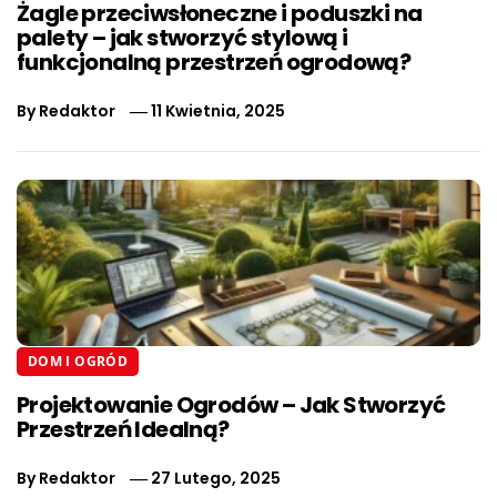
Żagle przeciwsłoneczne i poduszki na
palety – jak stworzyć stylową i
funkcjonalną przestrzeń ogrodową?
By
Redaktor
11 Kwietnia, 2025
DOM I OGRÓD
Projektowanie Ogrodów – Jak Stworzyć
Przestrzeń Idealną?
By
Redaktor
27 Lutego, 2025