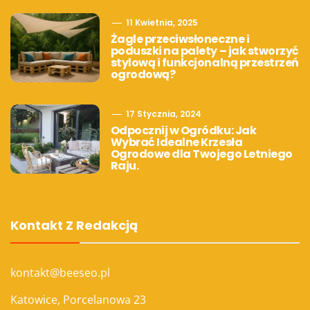
11 Kwietnia, 2025
Żagle przeciwsłoneczne i
poduszki na palety – jak stworzyć
stylową i funkcjonalną przestrzeń
ogrodową?
17 Stycznia, 2024
Odpocznij w Ogródku: Jak
Wybrać Idealne Krzesła
Ogrodowe dla Twojego Letniego
Raju.
Kontakt Z Redakcją
kontakt@beeseo.pl
Katowice, Porcelanowa 23