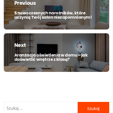
Previous
5 nowoczesnych narożników, które
Previous
uczynią Twój salon niezapomnianym!
post:
Next
Aranżacja oświetlenia w domu – jak
Next
doświetlić wnętrze z klasą?
post:
Szukaj: