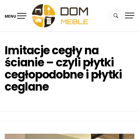
Skip
to
MENU
content
Portal Dom i Ogród –
Meble dla domu
kolekcjemebli.pl
Imitacje cegły na
ścianie – czyli płytki
cegłopodobne i płytki
ceglane