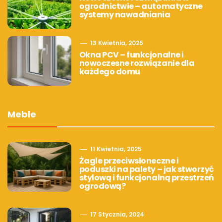
ogrodnictwie – automatyczne
systemy nawadniania
13 Kwietnia, 2025
Okna PCV – funkcjonalne i
nowoczesne rozwiązanie dla
każdego domu
Meble
11 Kwietnia, 2025
Żagle przeciwsłoneczne i
poduszki na palety – jak stworzyć
stylową i funkcjonalną przestrzeń
ogrodową?
17 Stycznia, 2024