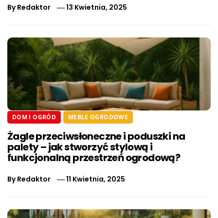
By
Redaktor
13 Kwietnia, 2025
DOM I OGRÓD
MEBLE OGRODOWE
Żagle przeciwsłoneczne i poduszki na
palety – jak stworzyć stylową i
funkcjonalną przestrzeń ogrodową?
By
Redaktor
11 Kwietnia, 2025