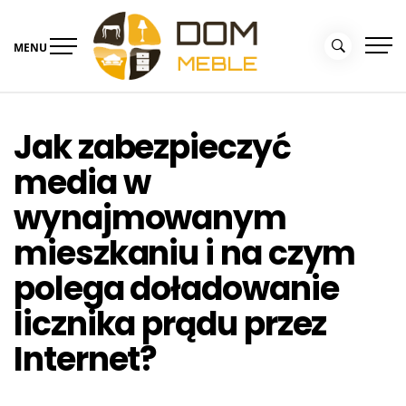
Skip
to
MENU
content
Portal Dom i Ogród –
Meble dla domu
kolekcjemebli.pl
Jak zabezpieczyć
media w
wynajmowanym
mieszkaniu i na czym
polega doładowanie
licznika prądu przez
Internet?