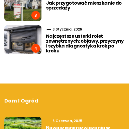
Jak przygotować mieszkanie do
sprzedaży
3
8 Stycznia, 2026
Najczęstsze usterki rolet
zewnętrznych: objawy, przyczyny
i szybka diagnostyka krok po
4
kroku
Dom I Ogród
6 Czerwca, 2025
Nowoczesne rozwiązania w