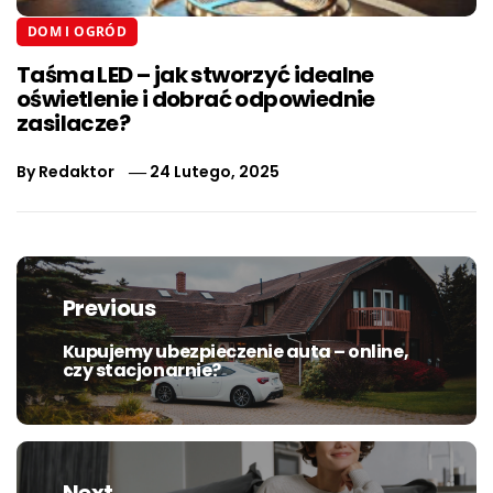
DOM I OGRÓD
Taśma LED – jak stworzyć idealne
oświetlenie i dobrać odpowiednie
zasilacze?
By
Redaktor
24 Lutego, 2025
Nawigacja
wpisu
Previous
Kupujemy ubezpieczenie auta – online,
Previous
czy stacjonarnie?
post:
Next