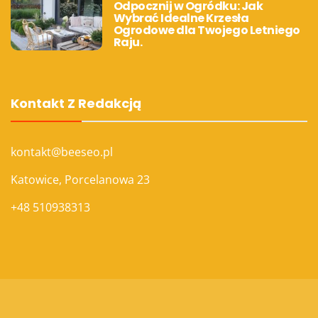
Odpocznij w Ogródku: Jak
Wybrać Idealne Krzesła
Ogrodowe dla Twojego Letniego
Raju.
Kontakt Z Redakcją
kontakt@beeseo.pl
Katowice, Porcelanowa 23
+48 510938313
Dom kontenerowy
Testament u