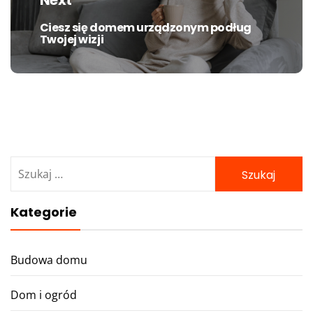
Ciesz się domem urządzonym podług
Next
Twojej wizji
post:
Szukaj:
Kategorie
Budowa domu
Dom i ogród