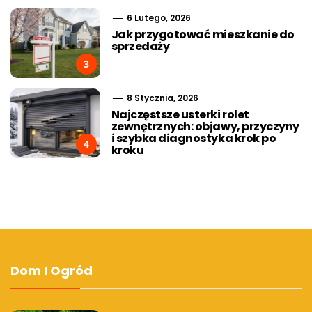
6 Lutego, 2026
Jak przygotować mieszkanie do
sprzedaży
3
8 Stycznia, 2026
Najczęstsze usterki rolet
zewnętrznych: objawy, przyczyny
i szybka diagnostyka krok po
4
kroku
Dom I Ogród