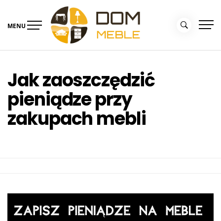
Skip
to
MENU
content
Portal Dom i Ogród –
Meble dla domu
kolekcjemebli.pl
Jak zaoszczędzić
pieniądze przy
zakupach mebli