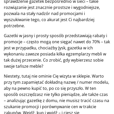
sprawdzenie gazetek bezpośrednio w sieci – takie
rozwiązanie jest znacznie prostsze i wygodniejsze,
pozwala na stały nadzór nad promocjami i
wyszukiwanie tego, co akurat jest Ci najbardziej
potrzebne.
Gazetki w jasny i prosty sposób przedstawiają rabaty i
promocje – często mogą one sięgać nawet do 70% – tak
jest w przypadku, chociażby Jysk, gazetka w ich
wykonaniu zawsze posiada kilka egzemplarzy mebli w
tak dużej przecenie. Co zrobić, gdy wybierzesz sobie
swoje tańsze meble?
Niestety, tutaj nie ominie Cię wizyta w sklepie. Warto
przy tym zapamiętać dokładną nazwę / numer modelu,
aby na pewno kupić to, po co się przyszło. W ten
sposób oszczędzasz nie tylko pieniądze, ale także czas
– analizując gazetkę z domu, nie musisz tracić czasu na
szukanie promocji i porównywanie cen w trakcie
zakupów. Wejdź, kup i wyjdź – i ciesz się