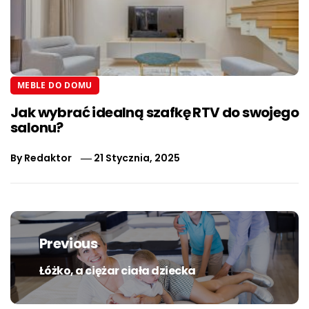
MEBLE DO DOMU
Jak wybrać idealną szafkę RTV do swojego
salonu?
By
Redaktor
21 Stycznia, 2025
Nawigacja
wpisu
Previous
Łóżko, a ciężar ciała dziecka
Previous
post: