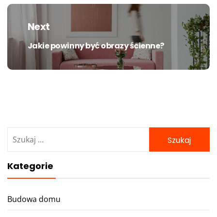
Next
Jakie powinny być obrazy ścienne?
Next
post:
Szukaj:
Kategorie
Budowa domu