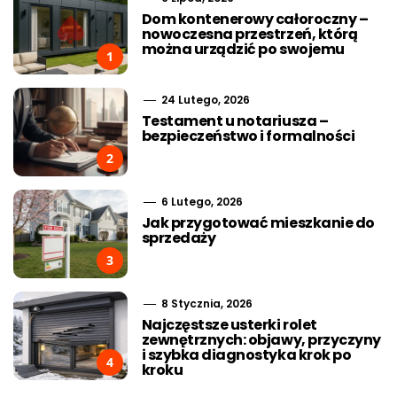
Dom kontenerowy całoroczny –
nowoczesna przestrzeń, którą
można urządzić po swojemu
1
24 Lutego, 2026
Testament u notariusza –
bezpieczeństwo i formalności
2
6 Lutego, 2026
Jak przygotować mieszkanie do
sprzedaży
3
8 Stycznia, 2026
Najczęstsze usterki rolet
zewnętrznych: objawy, przyczyny
i szybka diagnostyka krok po
4
kroku