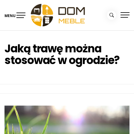
Skip
to
MENU
content
Portal Dom i Ogród –
Meble dla domu
kolekcjemebli.pl
Jaką trawę można
stosować w ogrodzie?