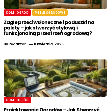
DOM I OGRÓD
MEBLE OGRODOWE
Żagle przeciwsłoneczne i poduszki na
palety – jak stworzyć stylową i
funkcjonalną przestrzeń ogrodową?
By
Redaktor
11 Kwietnia, 2025
DOM I OGRÓD
Projektowanie Ogrodów – Jak Stworzyć