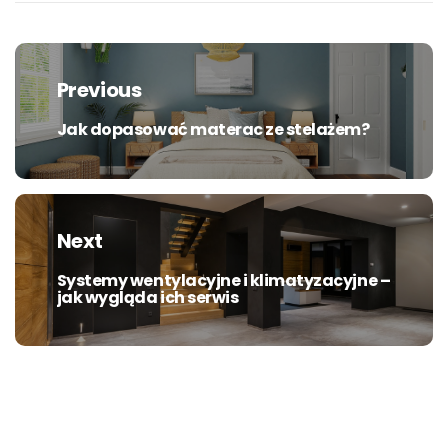
Nawigacja
wpisu
Previous
Jak dopasować materac ze stelażem?
Previous
post:
Next
Systemy wentylacyjne i klimatyzacyjne –
Next
jak wygląda ich serwis
post: