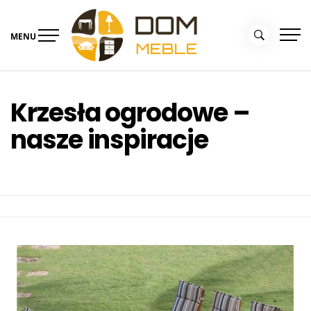
Skip
to
MENU
content
Portal Dom i Ogród –
Meble dla domu
kolekcjemebli.pl
Krzesła ogrodowe –
nasze inspiracje