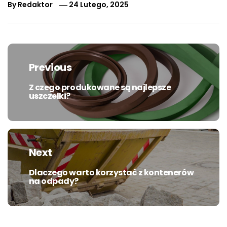
By
Redaktor
24 Lutego, 2025
Nawigacja
wpisu
Previous
Z czego produkowane są najlepsze
Previous
uszczelki?
post:
Next
Dlaczego warto korzystać z kontenerów
Next
na odpady?
post: