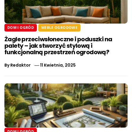
DOM I OGRÓD
MEBLE OGRODOWE
Żagle przeciwsłoneczne i poduszki na
palety – jak stworzyć stylową i
funkcjonalną przestrzeń ogrodową?
By
Redaktor
11 Kwietnia, 2025
DOM I OGRÓD