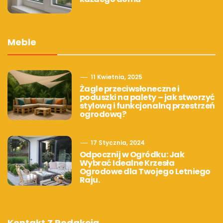
Meble
11 Kwietnia, 2025
Żagle przeciwsłoneczne i
poduszki na palety – jak stworzyć
stylową i funkcjonalną przestrzeń
ogrodową?
17 Stycznia, 2024
Odpocznij w Ogródku: Jak
Wybrać Idealne Krzesła
Ogrodowe dla Twojego Letniego
Raju.
Kontakt Z Redakcją