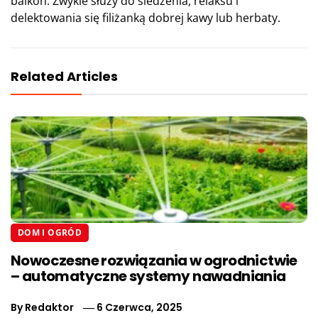
balkon. Zwykle służy do siedzenia, relaksu i
delektowania się filiżanką dobrej kawy lub herbaty.
Related Articles
DOM I OGRÓD
Nowoczesne rozwiązania w ogrodnictwie
– automatyczne systemy nawadniania
By
Redaktor
6 Czerwca, 2025