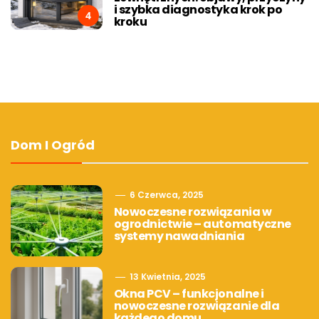
i szybka diagnostyka krok po
4
kroku
Dom I Ogród
6 Czerwca, 2025
Nowoczesne rozwiązania w
ogrodnictwie – automatyczne
systemy nawadniania
13 Kwietnia, 2025
Okna PCV – funkcjonalne i
nowoczesne rozwiązanie dla
każdego domu