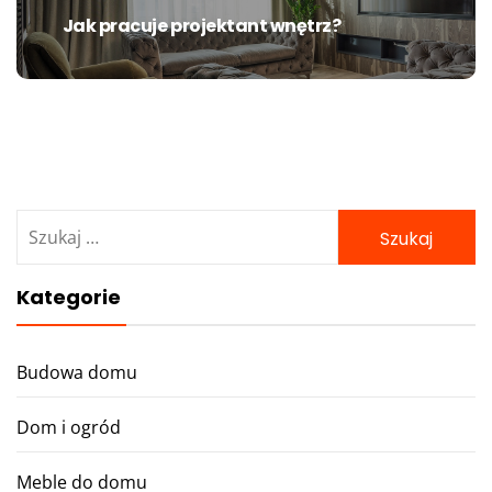
Jak pracuje projektant wnętrz?
Next
post:
Szukaj:
Kategorie
Budowa domu
Dom i ogród
Meble do domu