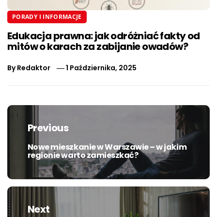
PORADY I INFORMACJE
Edukacja prawna: jak odróżniać fakty od
mitów o karach za zabijanie owadów?
By
Redaktor
1 Października, 2025
Nawigacja
wpisu
Previous
Nowe mieszkanie w Warszawie – w jakim
Previous
regionie warto zamieszkać?
post:
Next