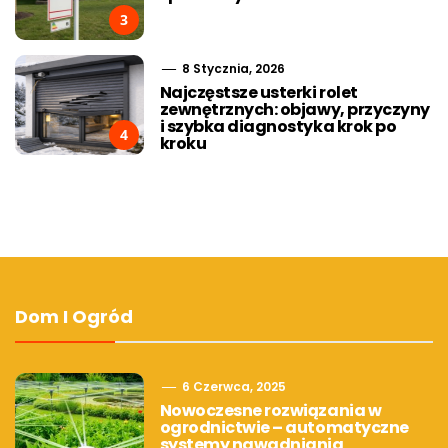
3
8 Stycznia, 2026
Najczęstsze usterki rolet
zewnętrznych: objawy, przyczyny
i szybka diagnostyka krok po
4
kroku
Dom I Ogród
6 Czerwca, 2025
Nowoczesne rozwiązania w
ogrodnictwie – automatyczne
systemy nawadniania