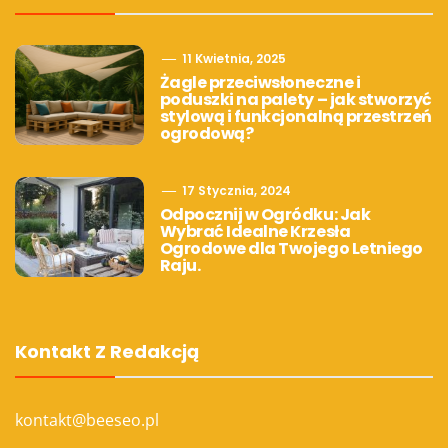
11 Kwietnia, 2025
Żagle przeciwsłoneczne i
poduszki na palety – jak stworzyć
stylową i funkcjonalną przestrzeń
ogrodową?
17 Stycznia, 2024
Odpocznij w Ogródku: Jak
Wybrać Idealne Krzesła
Ogrodowe dla Twojego Letniego
Raju.
Kontakt Z Redakcją
kontakt@beeseo.pl