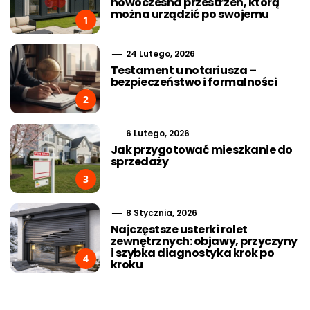
nowoczesna przestrzeń, którą
można urządzić po swojemu
1
24 Lutego, 2026
Testament u notariusza –
bezpieczeństwo i formalności
2
6 Lutego, 2026
Jak przygotować mieszkanie do
sprzedaży
3
8 Stycznia, 2026
Najczęstsze usterki rolet
zewnętrznych: objawy, przyczyny
i szybka diagnostyka krok po
4
kroku