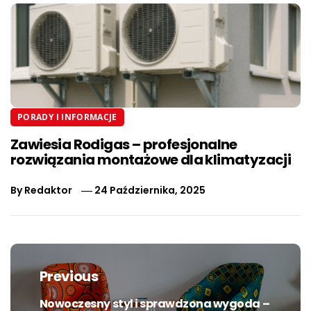
PORADY I INFORMACJE
Zawiesia Rodigas – profesjonalne
rozwiązania montażowe dla klimatyzacji
By
Redaktor
24 Października, 2025
Nawigacja
wpisu
Previous
Nowoczesny styl i sprawdzona wygoda –
Previous