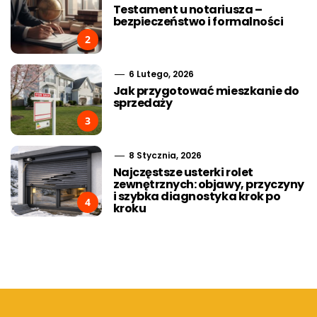
Testament u notariusza –
bezpieczeństwo i formalności
2
6 Lutego, 2026
Jak przygotować mieszkanie do
sprzedaży
3
8 Stycznia, 2026
Najczęstsze usterki rolet
zewnętrznych: objawy, przyczyny
i szybka diagnostyka krok po
4
kroku