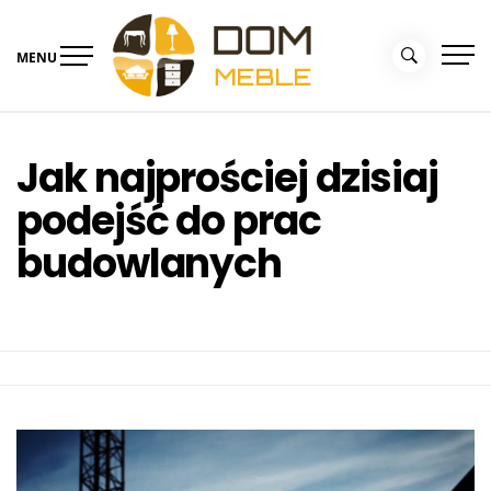
Skip
to
MENU
content
Portal Dom i Ogród –
Meble dla domu
kolekcjemebli.pl
Jak najprościej dzisiaj
podejść do prac
budowlanych