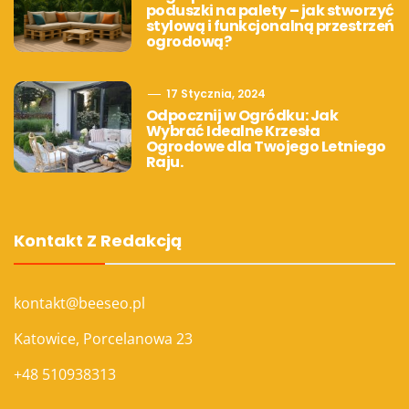
poduszki na palety – jak stworzyć
stylową i funkcjonalną przestrzeń
ogrodową?
17 Stycznia, 2024
Odpocznij w Ogródku: Jak
Wybrać Idealne Krzesła
Ogrodowe dla Twojego Letniego
Raju.
Kontakt Z Redakcją
kontakt@beeseo.pl
Katowice, Porcelanowa 23
+48 510938313