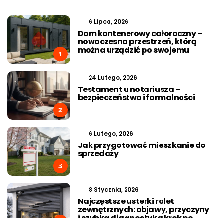
6 Lipca, 2026
Dom kontenerowy całoroczny –
nowoczesna przestrzeń, którą
można urządzić po swojemu
1
24 Lutego, 2026
Testament u notariusza –
bezpieczeństwo i formalności
2
6 Lutego, 2026
Jak przygotować mieszkanie do
sprzedaży
3
8 Stycznia, 2026
Najczęstsze usterki rolet
zewnętrznych: objawy, przyczyny
i szybka diagnostyka krok po