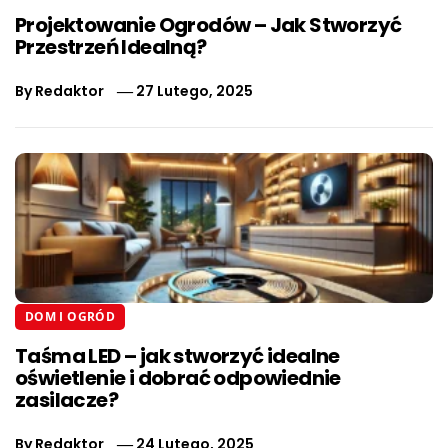
Projektowanie Ogrodów – Jak Stworzyć
Przestrzeń Idealną?
By
Redaktor
27 Lutego, 2025
DOM I OGRÓD
Taśma LED – jak stworzyć idealne
oświetlenie i dobrać odpowiednie
zasilacze?
By
Redaktor
24 Lutego, 2025