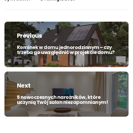
Nawigacja
wpisu
Previous
Kominek w domu jednorodzinnym – czy
Previous
trzeba go uwzględnić w projekcie domu?
post:
Next
5 nowoczesnych narożników, które
Next
uczynią Twój salon niezapomnianym!
post: