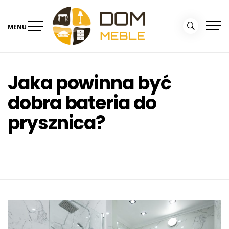
Skip
to
MENU
content
Portal Dom i Ogród –
Meble dla domu
kolekcjemebli.pl
Jaka powinna być
dobra bateria do
prysznica?