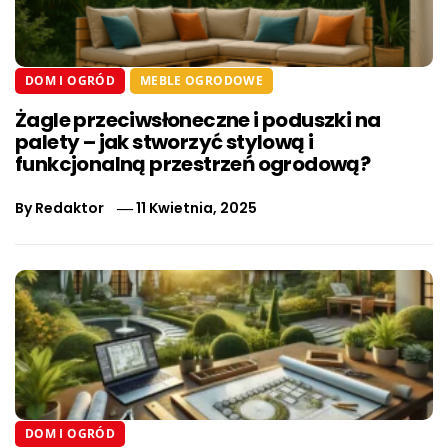
DOM I OGRÓD
MEBLE OGRODOWE
Żagle przeciwsłoneczne i poduszki na
palety – jak stworzyć stylową i
funkcjonalną przestrzeń ogrodową?
By
Redaktor
11 Kwietnia, 2025
DOM I OGRÓD