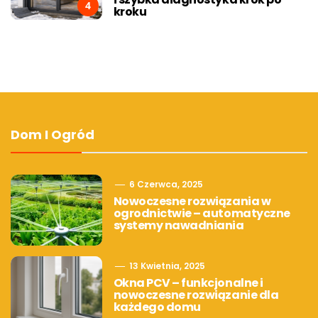
4
kroku
Dom I Ogród
6 Czerwca, 2025
Nowoczesne rozwiązania w
ogrodnictwie – automatyczne
systemy nawadniania
13 Kwietnia, 2025
Okna PCV – funkcjonalne i
nowoczesne rozwiązanie dla
każdego domu