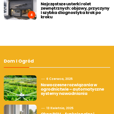
Najczęstsze usterki rolet
zewnętrznych: objawy, przyczyny
i szybka diagnostyka krok po
4
kroku
Dom I Ogród
6 Czerwca, 2025
Nowoczesne rozwiązania w
ogrodnictwie – automatyczne
systemy nawadniania
13 Kwietnia, 2025