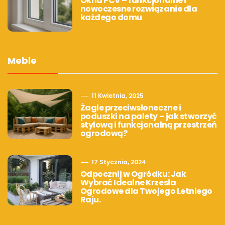
Okna PCV – funkcjonalne i
nowoczesne rozwiązanie dla
każdego domu
Meble
11 Kwietnia, 2025
Żagle przeciwsłoneczne i
poduszki na palety – jak stworzyć
stylową i funkcjonalną przestrzeń
ogrodową?
17 Stycznia, 2024
Odpocznij w Ogródku: Jak
Wybrać Idealne Krzesła
Ogrodowe dla Twojego Letniego
Raju.