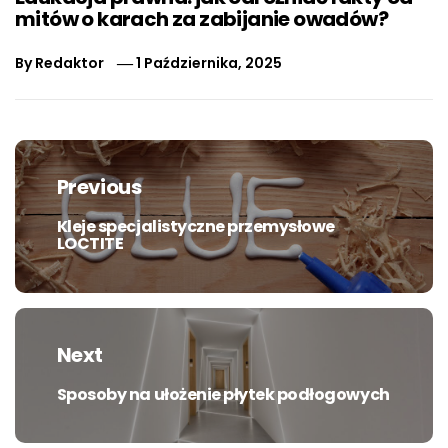
mitów o karach za zabijanie owadów?
By
Redaktor
1 Października, 2025
Nawigacja
wpisu
Previous
Kleje specjalistyczne przemysłowe
Previous
LOCTITE
post:
Next
Sposoby na ułożenie płytek podłogowych
Next
post: