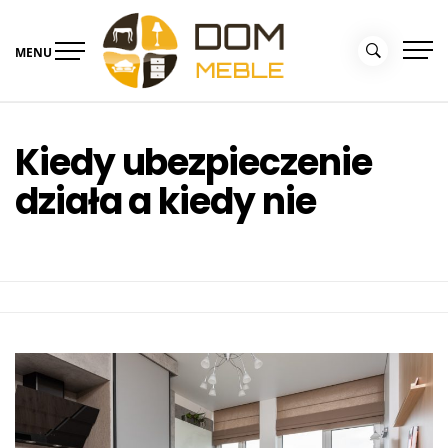
Skip
to
MENU
content
Portal Dom i Ogród –
Meble dla domu
kolekcjemebli.pl
Kiedy ubezpieczenie
działa a kiedy nie