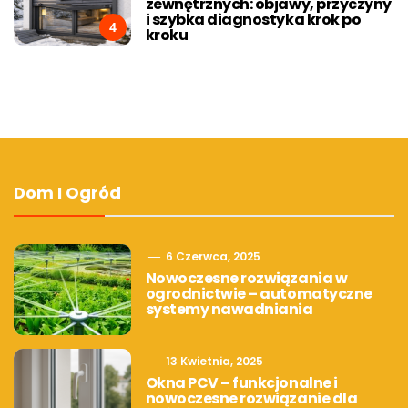
zewnętrznych: objawy, przyczyny
i szybka diagnostyka krok po
4
kroku
Dom I Ogród
6 Czerwca, 2025
Nowoczesne rozwiązania w
ogrodnictwie – automatyczne
systemy nawadniania
13 Kwietnia, 2025
Okna PCV – funkcjonalne i
nowoczesne rozwiązanie dla