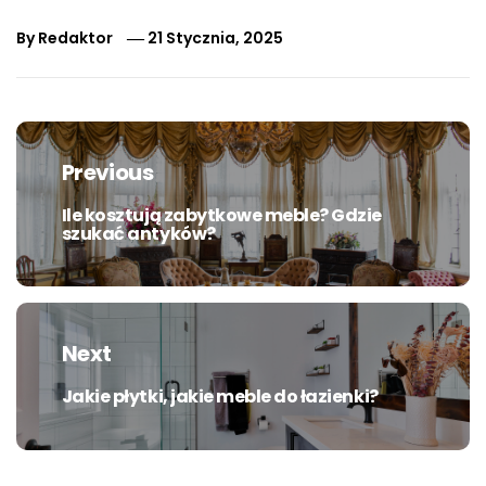
By
Redaktor
21 Stycznia, 2025
Nawigacja
wpisu
Previous
Ile kosztują zabytkowe meble? Gdzie
Previous
szukać antyków?
post:
Next
Jakie płytki, jakie meble do łazienki?
Next
post: