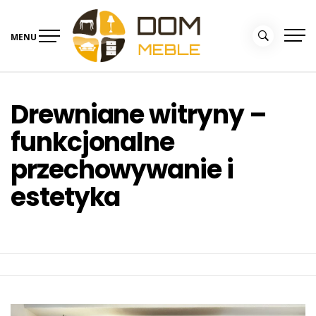
Skip
to
MENU
content
Portal Dom i Ogród –
Meble dla domu
kolekcjemebli.pl
Drewniane witryny –
funkcjonalne
przechowywanie i
estetyka