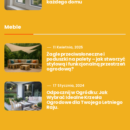
każdego domu
Meble
11 Kwietnia, 2025
Żagle przeciwsłoneczne i
poduszki na palety – jak stworzyć
stylową i funkcjonalną przestrzeń
ogrodową?
17 Stycznia, 2024
Odpocznij w Ogródku: Jak
Wybrać Idealne Krzesła
Ogrodowe dla Twojego Letniego
Raju.