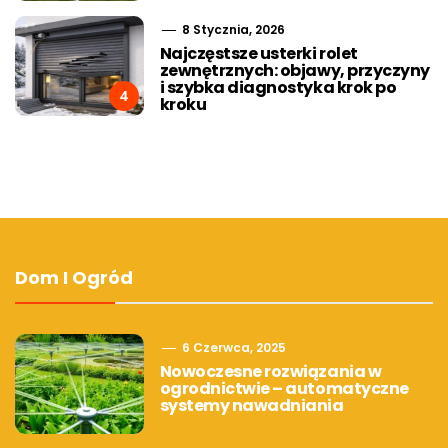
8 Stycznia, 2026
Najczęstsze usterki rolet
zewnętrznych: objawy, przyczyny
i szybka diagnostyka krok po
4
kroku
Dom I Ogród
6 Czerwca, 2025
Nowoczesne rozwiązania w
ogrodnictwie – automatyczne
systemy nawadniania