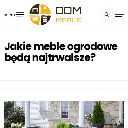
Skip
to
MENU
content
Portal Dom i Ogród –
Meble dla domu
kolekcjemebli.pl
Jakie meble ogrodowe
będą najtrwalsze?