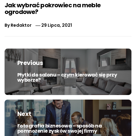
Jak wybrać pokrowiec na meble
ogrodowe?
By
Redaktor
29 Lipca, 2021
Nawigacja
wpisu
Previous
Płytki do salonu – czym kierować się przy
Previous
wyborze?
post:
Next
Fotografia biznesowa – sposób na
Next
pomnożenie zysków swojej firmy
post: