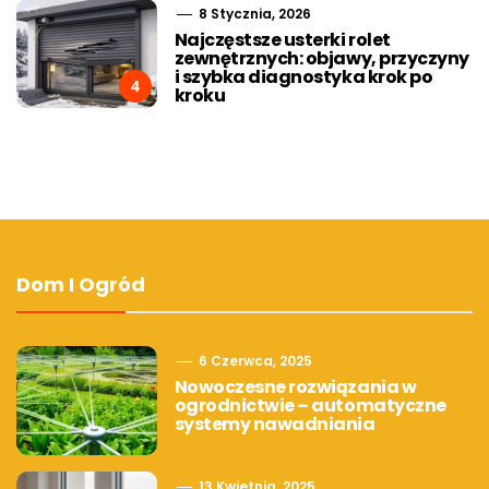
8 Stycznia, 2026
Najczęstsze usterki rolet
zewnętrznych: objawy, przyczyny
i szybka diagnostyka krok po
4
kroku
Dom I Ogród
6 Czerwca, 2025
Nowoczesne rozwiązania w
ogrodnictwie – automatyczne
systemy nawadniania
13 Kwietnia, 2025