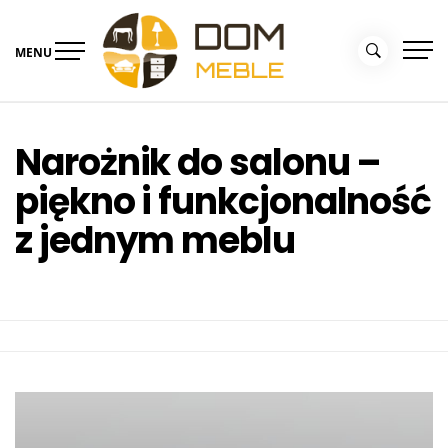
Skip
to
MENU
content
Portal Dom i Ogród –
Meble dla domu
kolekcjemebli.pl
Narożnik do salonu –
piękno i funkcjonalność
z jednym meblu