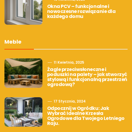
Okna PCV – funkcjonalne i
nowoczesne rozwiązanie dla
każdego domu
Meble
11 Kwietnia, 2025
Żagle przeciwsłoneczne i
poduszki na palety – jak stworzyć
stylową i funkcjonalną przestrzeń
ogrodową?
17 Stycznia, 2024
Odpocznij w Ogródku: Jak
Wybrać Idealne Krzesła
Ogrodowe dla Twojego Letniego
Raju.