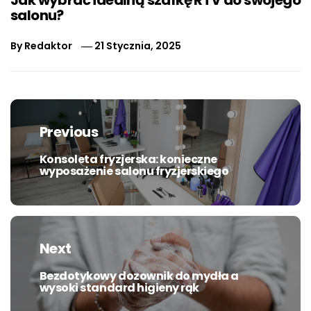
Jak wybrać idealną szafkę RTV do swojego
salonu?
By
Redaktor
21 Stycznia, 2025
Nawigacja
wpisu
Previous
Konsoleta fryzjerska: konieczne
Previous
wyposażenie salonu fryzjerskiego
post:
Next
Bezdotykowy dozownik do mydła a
Next
wysoki standard higieny rąk
post: