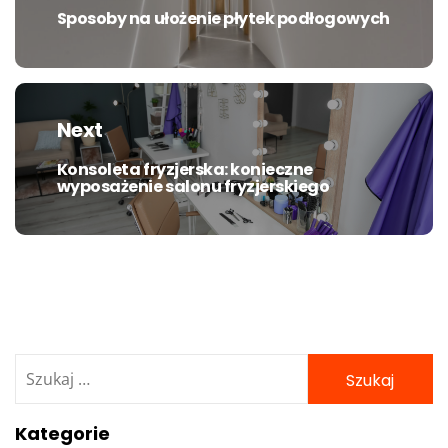
Sposoby na ułożenie płytek podłogowych
Previous
post:
Next
Konsoleta fryzjerska: konieczne
Next
wyposażenie salonu fryzjerskiego
post:
Szukaj:
Kategorie