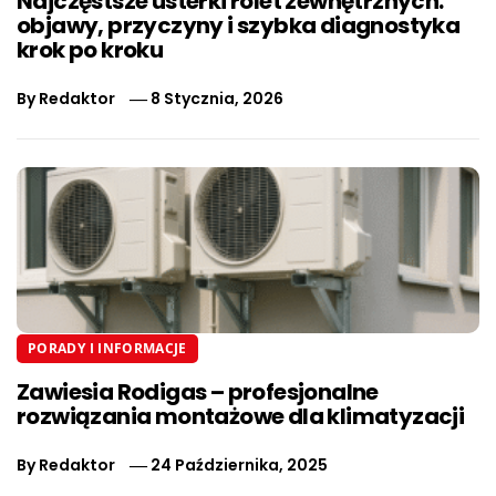
Najczęstsze usterki rolet zewnętrznych:
objawy, przyczyny i szybka diagnostyka
krok po kroku
By
Redaktor
8 Stycznia, 2026
PORADY I INFORMACJE
Zawiesia Rodigas – profesjonalne
rozwiązania montażowe dla klimatyzacji
By
Redaktor
24 Października, 2025