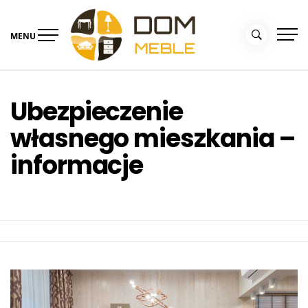
Skip
to
MENU
content
Portal Dom i Ogród –
Meble dla domu
kolekcjemebli.pl
Ubezpieczenie
własnego mieszkania –
informacje