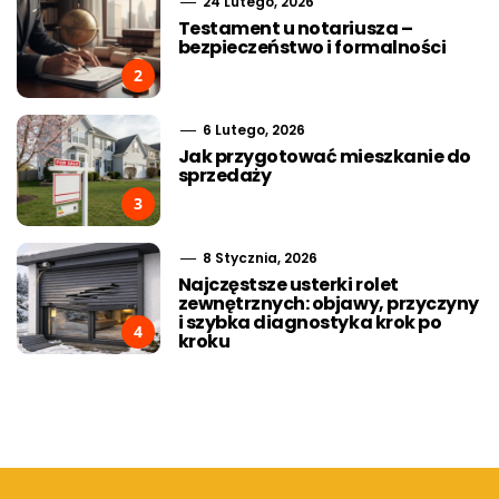
24 Lutego, 2026
Testament u notariusza –
bezpieczeństwo i formalności
2
6 Lutego, 2026
Jak przygotować mieszkanie do
sprzedaży
3
8 Stycznia, 2026
Najczęstsze usterki rolet
zewnętrznych: objawy, przyczyny
i szybka diagnostyka krok po
4
kroku