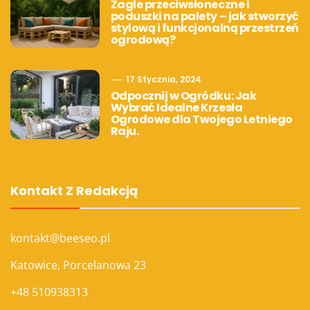
Żagle przeciwsłoneczne i
poduszki na palety – jak stworzyć
stylową i funkcjonalną przestrzeń
ogrodową?
17 Stycznia, 2024
Odpocznij w Ogródku: Jak
Wybrać Idealne Krzesła
Ogrodowe dla Twojego Letniego
Raju.
Kontakt Z Redakcją
kontakt@beeseo.pl
Katowice, Porcelanowa 23
+48 510938313